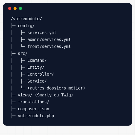
/votremodule/

├─ config/

│   ├─ services.yml

│   ├─ admin/services.yml

│   └─ front/services.yml

├─ src/

│   ├─ Command/

│   ├─ Entity/

│   ├─ Controller/

│   ├─ Service/

│   └─ (autres dossiers métier)

├─ views/ (Smarty ou Twig)

├─ translations/

├─ composer.json
