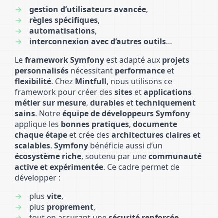
gestion d’utilisateurs avancée
,
règles spécifiques
,
automatisations
,
interconnexion avec d’autres outils
…
Le
framework Symfony
est adapté aux
projets
personnalisés
nécessitant
performance
et
flexibilité
. Chez
Mintfull
, nous utilisons ce
framework pour créer des
sites
et
applications
métier sur mesure
,
durables
et
techniquement
sains
. Notre
équipe de développeurs Symfony
applique les
bonnes pratiques
,
documente
chaque étape
et crée des
architectures claires et
scalables
.
Symfony
bénéficie aussi d’un
écosystème riche
, soutenu par une
communauté
active et expérimentée
. Ce cadre permet de
développer :
plus
vite
,
plus
proprement
,
tout en assurant une
sécurité renforcée
,