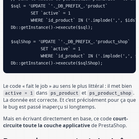
$sql = 'UPDATE `'._DB_PREFIX_.'product`

        SET `active` = 1

        WHERE `id_product` IN ('.implode(',', $idsTo
Db::getInstance()->execute($sql);

$sqlShop = 'UPDATE `'._DB_PREFIX_.'product_shop`

            SET `active` = 1

            WHERE `id_product` IN ('.implode(',', $i
Db::getInstance()->execute($sqlShop);
Le code « fait le job » au sens le plus littéral : il met bien
dans
et
.
active = 1
ps_product
ps_product_shop
La donnée est correcte. Et c’est précisément pour ça que
le bug est passé inaperçu si longtemps.
Mais en écrivant directement en base, ce code
court-
circuite toute la couche applicative
de PrestaShop.