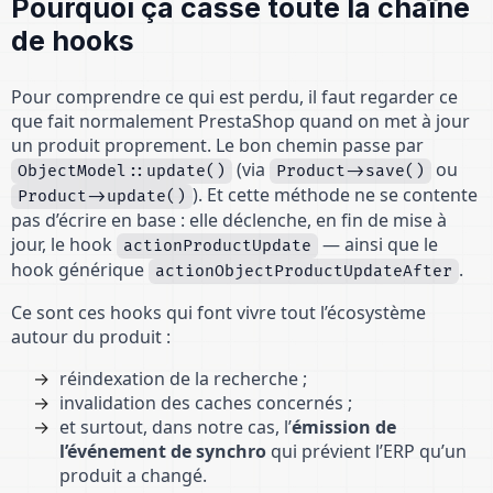
Pourquoi ça casse toute la chaîne
de hooks
Pour comprendre ce qui est perdu, il faut regarder ce
que fait normalement PrestaShop quand on met à jour
un produit proprement. Le bon chemin passe par
(via
ou
ObjectModel::update()
Product->save()
). Et cette méthode ne se contente
Product->update()
pas d’écrire en base : elle déclenche, en fin de mise à
jour, le hook
— ainsi que le
actionProductUpdate
hook générique
.
actionObjectProductUpdateAfter
Ce sont ces hooks qui font vivre tout l’écosystème
autour du produit :
réindexation de la recherche ;
invalidation des caches concernés ;
et surtout, dans notre cas, l’
émission de
l’événement de synchro
qui prévient l’ERP qu’un
produit a changé.