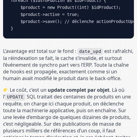
foreach ($idsToPublish as $idProduct) {

    $product = new Product((int) $idProduct);

    $product->active = true;

    $product->save(); // déclenche actionProductUpda
}
L’avantage est total sur le fond :
est rafraîchi,
date_upd
la réindexation se fait, le cache s’invalide, et surtout
l’événement de synchro part vers l’ERP. Toute la chaîne
de hooks est propagée, exactement comme si un
humain avait modifié le produit dans le back-office.
Le coût, c’est un
update complet par objet
. Là où
l’
SQL traitait des centaines de produits en une
UPDATE
requête, on charge ici chaque produit, on déclenche
toute la machinerie applicative, puis on enchaîne. Sur
une levée d’embargo de quelques dizaines de produits,
c’est négligeable. Sur des publications de masse de
plusieurs milliers de références d’un coup, il faut