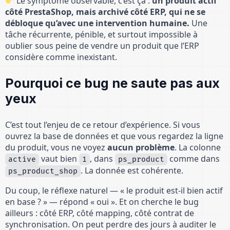
Le symptôme observable, c’est ça :
un produit actif
côté PrestaShop, mais archivé côté ERP, qui ne se
débloque qu’avec une intervention humaine.
Une
tâche récurrente, pénible, et surtout impossible à
oublier sous peine de vendre un produit que l’ERP
considère comme inexistant.
Pourquoi ce bug ne saute pas aux
yeux
C’est tout l’enjeu de ce retour d’expérience. Si vous
ouvrez la base de données et que vous regardez la ligne
du produit, vous ne voyez
aucun problème
. La colonne
vaut bien
, dans
comme dans
active
1
ps_product
. La donnée est cohérente.
ps_product_shop
Du coup, le réflexe naturel — « le produit est-il bien actif
en base ? » — répond « oui ». Et on cherche le bug
ailleurs : côté ERP, côté mapping, côté contrat de
synchronisation. On peut perdre des jours à auditer le