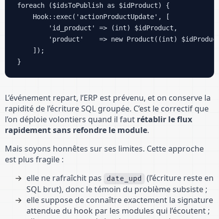
foreach ($idsToPublish as $idProduct) {

    Hook::exec('actionProductUpdate', [

        'id_product' => (int) $idProduct,

        'product'    => new Product((int) $idProduct
    ]);

}
L’événement repart, l’ERP est prévenu, et on conserve la
rapidité de l’écriture SQL groupée. C’est le correctif que
l’on déploie volontiers quand il faut
rétablir le flux
rapidement sans refondre le module
.
Mais soyons honnêtes sur ses limites. Cette approche
est plus fragile :
elle ne rafraîchit pas
(l’écriture reste en
date_upd
SQL brut), donc le témoin du problème subsiste ;
elle suppose de connaître exactement la signature
attendue du hook par les modules qui l’écoutent ;