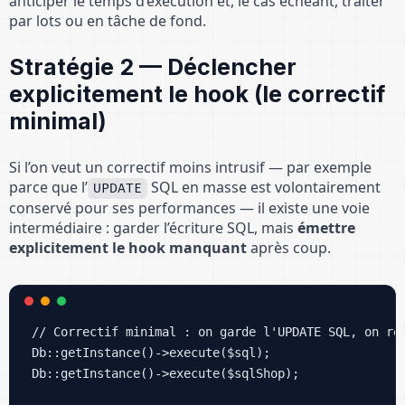
anticiper le temps d’exécution et, le cas échéant, traiter
par lots ou en tâche de fond.
Stratégie 2 — Déclencher
explicitement le hook (le correctif
minimal)
Si l’on veut un correctif moins intrusif — par exemple
parce que l’
SQL en masse est volontairement
UPDATE
conservé pour ses performances — il existe une voie
intermédiaire : garder l’écriture SQL, mais
émettre
explicitement le hook manquant
après coup.
// Correctif minimal : on garde l'UPDATE SQL, on rej
Db::getInstance()->execute($sql);

Db::getInstance()->execute($sqlShop);
