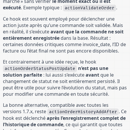
marche » sans vérifier
le moment exact où il est
exécuté
. Exemple typique :
.
actionValidateOrder
Ce hook est souvent employé pour déclencher une
action juste après qu’une commande soit validée. Mais
en réalité, il s’exécute
avant que la commande ne soit
entièrement enregistrée
dans la base. Résultat :
certaines données critiques comme invoice_date, l’ID de
facture ou l’état final ne sont pas encore disponibles.
Et contrairement à une idée reçue, le hook
n’est pas une
actionOrderStatusPostUpdate
solution parfaite
: lui aussi s’exécute
avant
que le
changement de statut ne soit entièrement persisté. Il
peut être utile pour suivre l’évolution du statut, mais pas
pour modifier une commande en toute sécurité.
La bonne alternative, compatible avec toutes les
versions 1.7.x, reste
. Ce
actionOrderHistoryAddAfter
hook est déclenché
après l’enregistrement complet de
l’historique de commande
, ce qui garantit que toutes